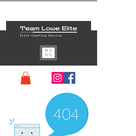
ME
NU