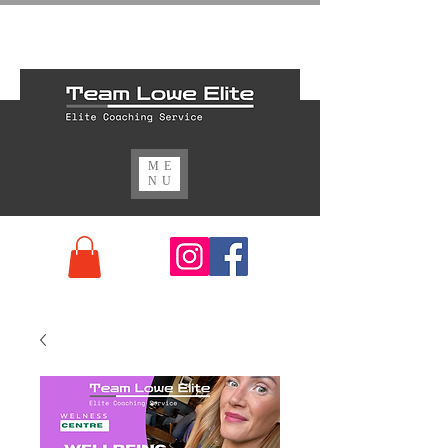
ME
NU